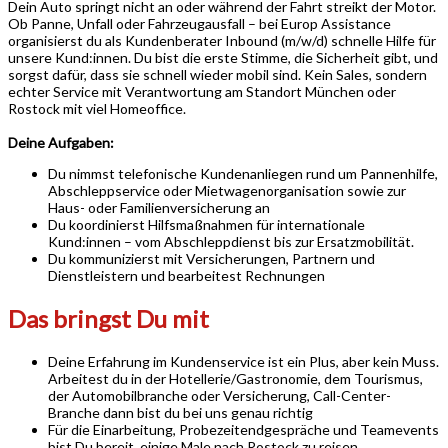
Dein Auto springt nicht an oder während der Fahrt streikt der Motor.
Ob Panne, Unfall oder Fahrzeugausfall – bei Europ Assistance
organisierst du als Kundenberater Inbound (m/w/d) schnelle Hilfe für
unsere Kund:innen. Du bist die erste Stimme, die Sicherheit gibt, und
sorgst dafür, dass sie schnell wieder mobil sind. Kein Sales, sondern
echter Service mit Verantwortung am Standort München oder
Rostock mit viel Homeoffice.
Deine Aufgaben:
Du nimmst telefonische Kundenanliegen rund um Pannenhilfe,
Abschleppservice oder Mietwagenorganisation sowie zur
Haus- oder Familienversicherung an
Du koordinierst Hilfsmaßnahmen für internationale
Kund:innen – vom Abschleppdienst bis zur Ersatzmobilität.
Du kommunizierst mit Versicherungen, Partnern und
Dienstleistern und bearbeitest Rechnungen
Das bringst Du mit
Deine Erfahrung im Kundenservice ist ein Plus, aber kein Muss.
Arbeitest du in der Hotellerie/Gastronomie, dem Tourismus,
der Automobilbranche oder Versicherung, Call-Center-
Branche dann bist du bei uns genau richtig
Für die Einarbeitung, Probezeitendgespräche und Teamevents
bist Du bereit, einige Male nach Rostock zu reisen