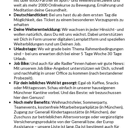
mit über 6500 Partner im Sport- und Wellnessnetzwerk und
weit als mehr 2000 Onlinekurse zu Bewegung, Ernährung und
Meditation deine Gesundheit.
Deutschlandticket:
Bei uns hast du ab dem ersten Tag die
Möglichkeit, das Ticket zu einem besonderen Vorzugspreis zu
erhalten
Deine Weiterentwicklung:
Wir wachsen in jeder Hinsicht- und
wollen natürlich, dass Du mit uns wächst. Dabei unterstützen
wir Dich in Form unserer digitalen Lernplattform und speziellen
Weiterbildungen rund um Deinen Job.
Urlaubstage:
Wo wir grade beim Thema Rahmenbedingungen
sind – bei uns erwarten dich bei einer 5 Tage Woche 30 Tage
Urlaub.
Job Bike:
Und auch für alle Radler*innen haben wir gute News:
Mit unserem Job Bike-Angebot unterstützen wir Dich, schnell
und nachhaltig in unser Office zu kommen (nach bestandener
Probezeit).
Für dein leibliches Wohl ist gesorgt:
Egal ob Kaffee, Snacks
oder Mittagessen. Schau einfach in unserer hauseigenen
Münchner Kantine vorbei. Und das Beste: wir bezuschussen
hier den Genuss!
Noch mehr Benefits:
Weihnachtsfeier, Sommerparty,
Teamevents, kostenfreie Mitarbeiterparkplätze (in München),
Zugang zur Generali Kindertagesstätte (in München), der
Zuschuss zur betrieblichen Altersvorsorge oder vergünstigte
Versicherungsprodukte von der Generali bzw. der Europ
Assistance – unsere Liste ist lang. Da ist bestimmt auch für