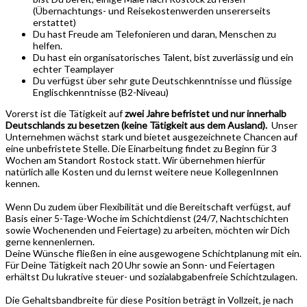
(Übernachtungs- und Reisekostenwerden unsererseits
erstattet)
Du hast Freude am Telefonieren und daran, Menschen zu
helfen.
Du hast ein organisatorisches Talent, bist zuverlässig und ein
echter Teamplayer
Du verfügst über sehr gute Deutschkenntnisse und flüssige
Englischkenntnisse (B2-Niveau)
Vorerst ist die Tätigkeit auf
zwei Jahre befristet und nur innerhalb
Deutschlands zu besetzen (keine Tätigkeit aus dem Ausland).
Unser
Unternehmen wächst stark und bietet ausgezeichnete Chancen auf
eine unbefristete Stelle.
Die Einarbeitung findet zu Beginn für 3
Wochen am Standort Rostock statt. Wir übernehmen hierfür
natürlich alle Kosten und du lernst weitere neue KollegenInnen
kennen.
Wenn Du zudem über Flexibilität und die Bereitschaft verfügst, auf
Basis einer 5-Tage-Woche im Schichtdienst (24/7, Nachtschichten
sowie Wochenenden und Feiertage) zu arbeiten, möchten wir Dich
gerne kennenlernen.
Deine Wünsche fließen in eine ausgewogene Schichtplanung mit ein.
Für Deine Tätigkeit nach 20 Uhr sowie an Sonn- und Feiertagen
erhältst Du lukrative steuer- und sozialabgabenfreie Schichtzulagen.
Die Gehaltsbandbreite für diese Position beträgt in Vollzeit, je nach